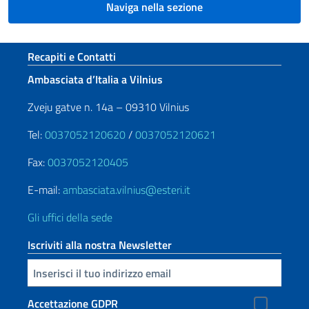
Naviga nella sezione
Sezione footer
Recapiti e Contatti
Ambasciata d’Italia a Vilnius
Zveju gatve n. 14a – 09310 Vilnius
Tel:
0037052120620
/
0037052120621
Fax:
0037052120405
E-mail:
ambasciata.vilnius@esteri.it
Gli uffici della sede
Iscriviti alla nostra Newsletter
Inserisci la tua email
Accettazione GDPR