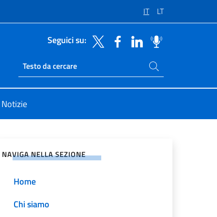
IT
LT
Seguici su:
Cerca nel sito
Ricerca sito live
Notizie
vidi sui Social Network
NAVIGA NELLA SEZIONE
Home
Chi siamo