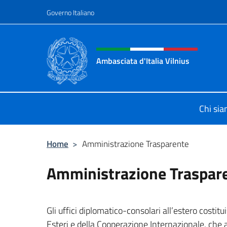
Salta al contenuto
Governo Italiano
Intestazione sito, social 
Ambasciata d'Italia Vilnius
Sito Ufficiale dell'Ambasciata d'Ital
Chi si
Home
>
Amministrazione Trasparente
Amministrazione Traspar
Gli uffici diplomatico-consolari all’estero costitu
Esteri e della Cooperazione Internazionale, che a