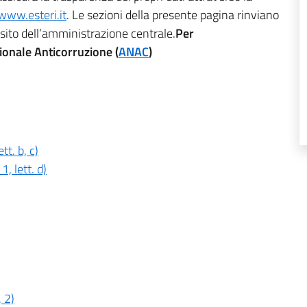
www.esteri.it
. Le sezioni della presente pagina rinviano
 sito dell’amministrazione centrale.
Per
zionale Anticorruzione (
ANAC
)
tt. b, c)
1, lett. d)
, 2)