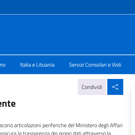
e menù
ia a Vilnius
amo
Italia e Lituania
Servizi Consolari e Visti
Condi
Condividi
ente
iscono articolazioni periferiche del Ministero degli Affari
ssicura la trasparenza dei propri dati attraverso la