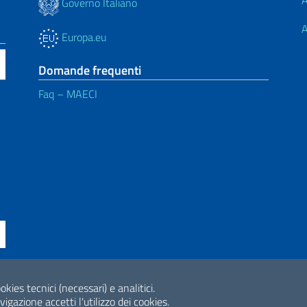
A
Governo Italiano
A
Europa.eu
Domande frequenti
Faq – MAECI
okies tecnici (necessari) e analitici.
ne di accessibilità
2026 Copyright Min
gazione accetti l'utilizzo dei cookies.
Internazionale