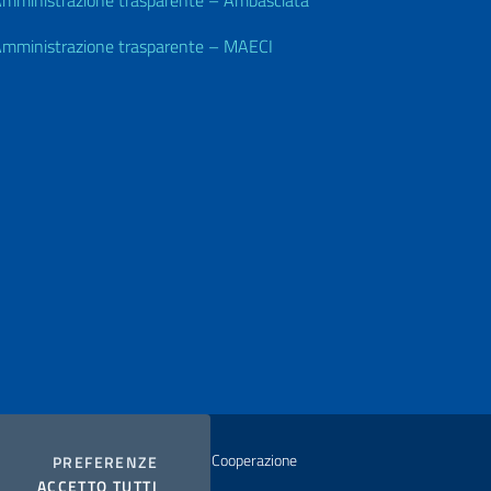
mministrazione trasparente – Ambasciata
mministrazione trasparente – MAECI
istero degli Affari Esteri e della Cooperazione
COOKIES
PREFERENZE
I COOKIES
ACCETTO TUTTI