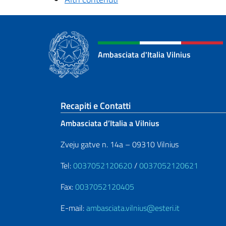
Ambasciata d'Italia Vilnius
Sezione footer
Recapiti e Contatti
Ambasciata d’Italia a Vilnius
Zveju gatve n. 14a – 09310 Vilnius
Tel:
0037052120620
/
0037052120621
Fax:
0037052120405
E-mail:
ambasciata.vilnius@esteri.it