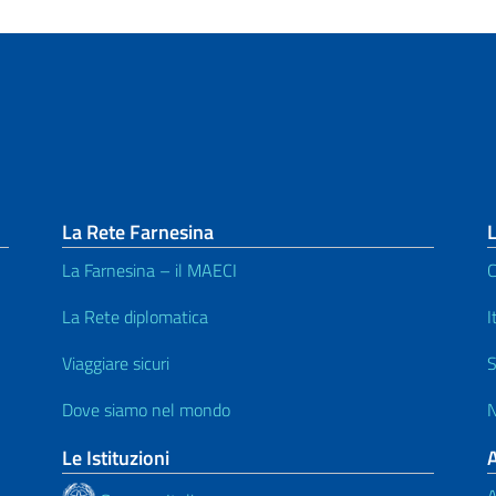
La Rete Farnesina
L
La Farnesina – il MAECI
C
La Rete diplomatica
I
Viaggiare sicuri
S
Dove siamo nel mondo
N
Le Istituzioni