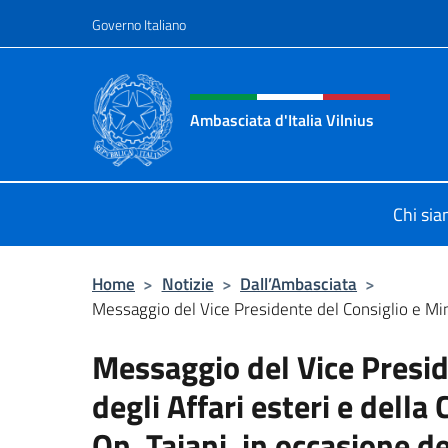
Salta al contenuto
Governo Italiano
Intestazione sito, social 
Ambasciata d'Italia Vilnius
Sito Ufficiale dell'Ambasciata d'Ital
Chi si
Home
>
Notizie
>
Dall’Ambasciata
>
Messaggio del Vice Presidente del Consiglio e Minis
Messaggio del Vice Presid
degli Affari esteri e dell
On. Tajani, in occasione d