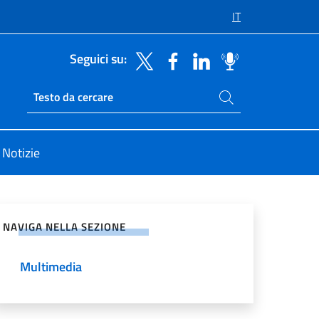
IT
Seguici su:
Cerca nel sito
Ricerca sito live
Notizie
vidi sui Social Network
NAVIGA NELLA SEZIONE
Multimedia