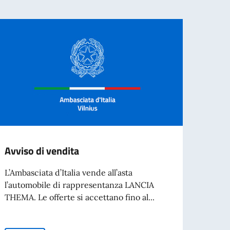
Avviso di vendita
BORS
D'AR
L’Ambasciata d’Italia vende all’asta
SPET
l’automobile di rappresentanza LANCIA
THEMA. Le offerte si accettano fino al...
L’Acca
Spetta
collab