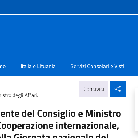
e menù
ia a Vilnius
amo
Italia e Lituania
Servizi Consolari e Visti
Condi
Condividi
tro degli Affari...
ente del Consiglio e Ministro
a Cooperazione internazionale,
ella Giornata nazionale del