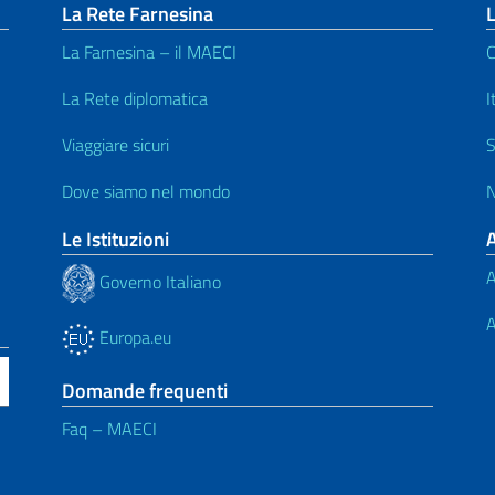
La Rete Farnesina
L
La Farnesina – il MAECI
C
La Rete diplomatica
I
Viaggiare sicuri
S
Dove siamo nel mondo
N
Le Istituzioni
A
Governo Italiano
A
Europa.eu
Domande frequenti
Faq – MAECI