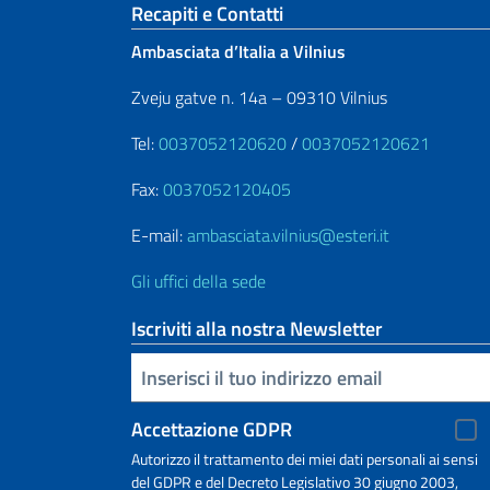
Sezione footer
Recapiti e Contatti
Ambasciata d’Italia a Vilnius
Zveju gatve n. 14a – 09310 Vilnius
Tel:
0037052120620
/
0037052120621
Fax:
0037052120405
E-mail:
ambasciata.vilnius@esteri.it
Gli uffici della sede
Iscriviti alla nostra Newsletter
Inserisci la tua email
Accettazione GDPR
Autorizzo il trattamento dei miei dati personali ai sensi
del GDPR e del Decreto Legislativo 30 giugno 2003,