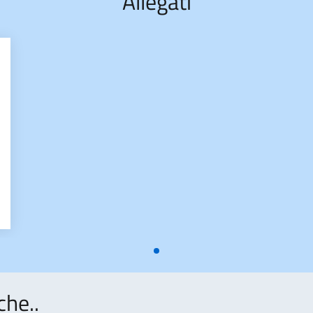
Allegati
RCINELLE
che..