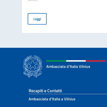
Messaggio del Vice Presidente del Consiglio e O
Leggi
Ambasciata d'Italia Vilnius
Sezione footer
Recapiti e Contatti
Ambasciata d’Italia a Vilnius