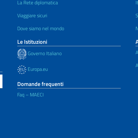
La Rete diplomatica
I
Viaggiare sicuri
S
Dove siamo nel mondo
N
Le Istituzioni
A
Governo Italiano
A
Europa.eu
Domande frequenti
Faq – MAECI