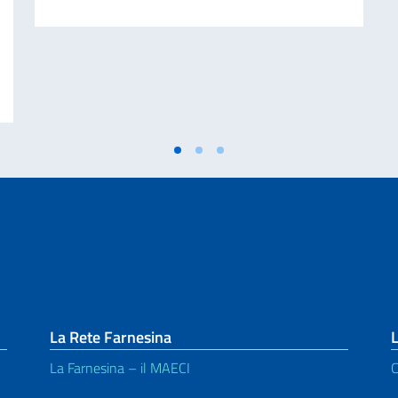
n. Ministro Antonio Tajani per la “Giornata nazionale del sacrificio del lav
La Rete Farnesina
L
La Farnesina – il MAECI
C