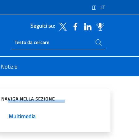
IT
LT
Seguici su:
Cerca nel sito
Ricerca sito live
Notizie
vidi sui Social Network
NAVIGA NELLA SEZIONE
Multimedia