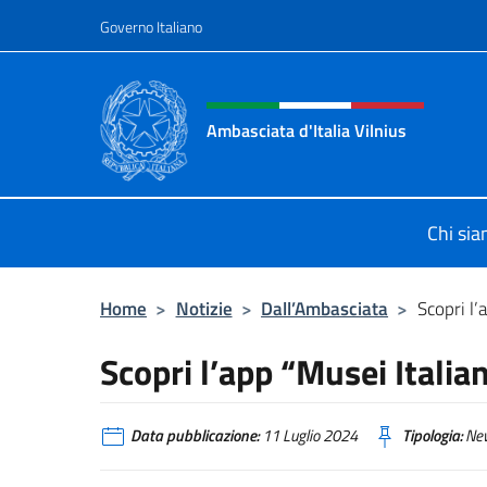
Salta al contenuto
Governo Italiano
Intestazione sito, social 
Ambasciata d'Italia Vilnius
Sito Ufficiale dell'Ambasciata d'Ital
Chi si
Home
>
Notizie
>
Dall’Ambasciata
>
Scopri l’
Scopri l’app “Musei Italian
Data pubblicazione:
11 Luglio 2024
Tipologia:
Ne