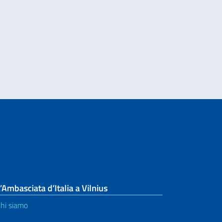
oro italiano nel mondo” e la commemorazione dell’incidente di Marcinelle
’Ambasciata d’Italia a Vilnius
hi siamo