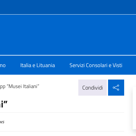
e menù
ia a Vilnius
amo
Italia e Lituania
Servizi Consolari e Visti
Condi
app “Musei Italiani”
Condividi
i”
ws