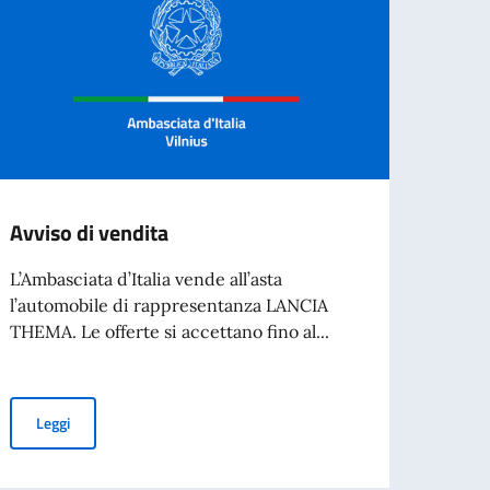
Avviso di vendita
BORS
D'AR
L’Ambasciata d’Italia vende all’asta
SPET
l’automobile di rappresentanza LANCIA
THEMA. Le offerte si accettano fino al...
L’Acca
Spetta
collab
Avviso di vendita
Leggi
per l’espatrio dal 3 agosto
Leg