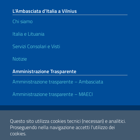
L’Ambasciata d’Italia a Vilnius
Chi siamo
Italia e Lituania
Servizi Consolari e Visti
Notizie
Amministrazione Trasparente
Amministrazione trasparente – Ambasciata
Amministrazione trasparente – MAECI
Link Utili
Note legali
Privacy e cookie policy
Dichiarazione di accessibilità
Questo sito utilizza cookies tecnici (necessari) e analitici.
Proseguendo nella navigazione accetti l'utilizzo dei
cookies.