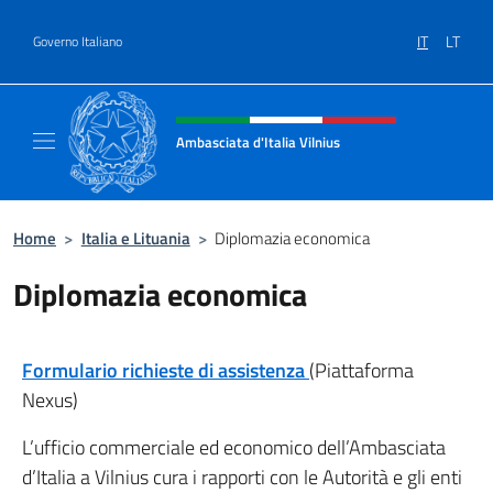
Salta al contenuto
IT
LT
Governo Italiano
Intestazione sito, social e menù
Ambasciata d'Italia Vilnius
Sito Ufficiale dell'Ambasciata d'Italia a Vilni
Home
>
Italia e Lituania
>
Diplomazia economica
Diplomazia economica
Formulario richieste di assistenza
(Piattaforma
Nexus)
L’ufficio commerciale ed economico dell’Ambasciata
d’Italia a Vilnius cura i rapporti con le Autorità e gli enti