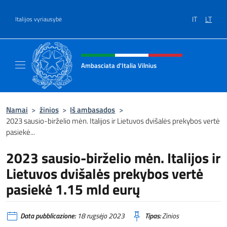
Salta al contenuto
IT
LT
Italijos vyriausybė
Site header, social and menu
Ambasciata d'Italia Vilnius
Sito Ufficiale dell'Ambasciata d'Italia a Vilni
Namai
>
žinios
>
Iš ambasados
>
2023 sausio-birželio mėn. Italijos ir Lietuvos dvišalės prekybos vertė
pasiekė...
2023 sausio-birželio mėn. Italijos ir
Lietuvos dvišalės prekybos vertė
pasiekė 1.15 mld eurų
Data pubblicazione:
18 rugsėjo 2023
Tipas:
Zinios