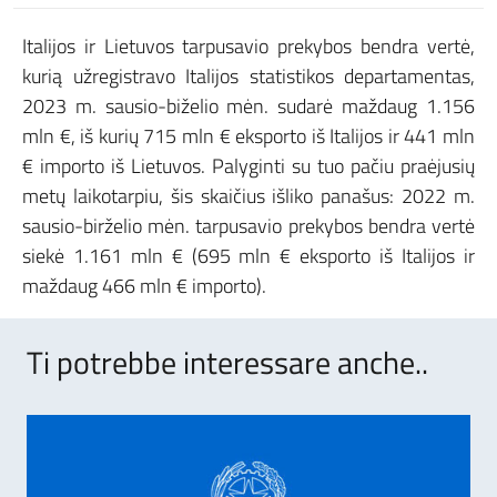
Italijos ir Lietuvos tarpusavio prekybos bendra vertė,
kurią užregistravo Italijos statistikos departamentas,
2023 m. sausio-biželio mėn. sudarė maždaug 1.156
mln €, iš kurių 715 mln € eksporto iš Italijos ir 441 mln
€ importo iš Lietuvos. Palyginti su tuo pačiu praėjusių
metų laikotarpiu, šis skaičius išliko panašus: 2022 m.
sausio-birželio mėn. tarpusavio prekybos bendra vertė
siekė 1.161 mln € (695 mln € eksporto iš Italijos ir
maždaug 466 mln € importo).
Ti potrebbe interessare anche..