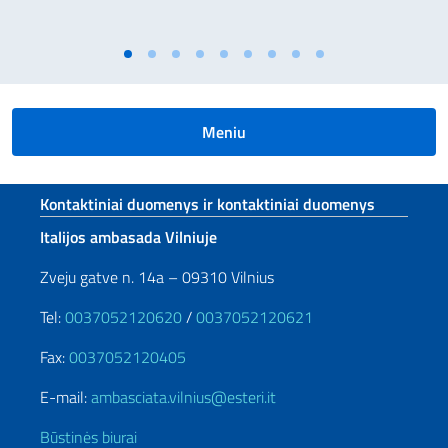
Meniu
Sezione footer
Kontaktiniai duomenys ir kontaktiniai duomenys
Italijos ambasada Vilniuje
Zveju gatve n. 14a – 09310 Vilnius
Tel:
0037052120620
/
0037052120621
Fax:
0037052120405
E-mail:
ambasciata.vilnius@esteri.it
Būstinės biurai