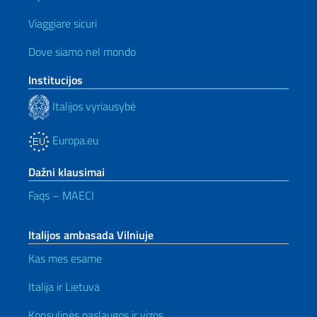
Viaggiare sicuri
Dove siamo nel mondo
Institucijos
Italijos vyriausybė
Europa.eu
Dažni klausimai
Faqs – MAECI
Italijos ambasada Vilniuje
Kas mes esame
Italija ir Lietuva
Konsulinės paslaugos ir vizos