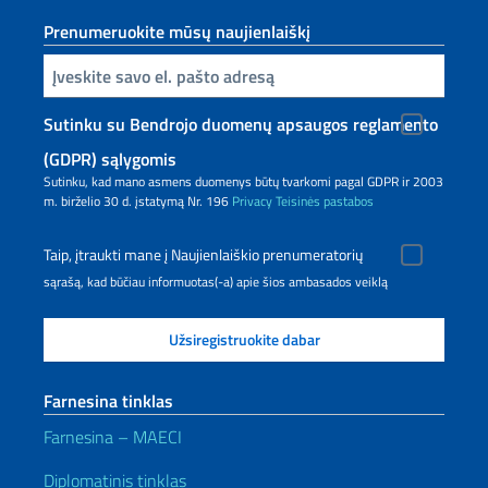
Prenumeruokite mūsų naujienlaiškį
Inserisci la tua email
Sutinku su Bendrojo duomenų apsaugos reglamento
(GDPR) sąlygomis
Sutinku, kad mano asmens duomenys būtų tvarkomi pagal GDPR ir 2003
m. birželio 30 d. įstatymą Nr. 196
Privacy
Teisinės pastabos
Taip, įtraukti mane į Naujienlaiškio prenumeratorių
sąrašą, kad būčiau informuotas(-a) apie šios ambasados veiklą
Farnesina tinklas
Farnesina – MAECI
Diplomatinis tinklas